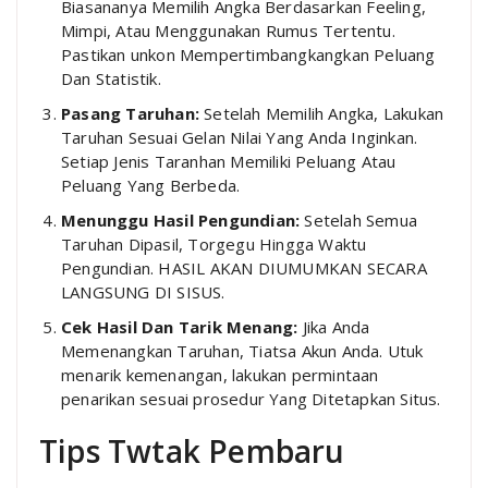
Biasananya Memilih Angka Berdasarkan Feeling,
Mimpi, Atau Menggunakan Rumus Tertentu.
Pastikan unkon Mempertimbangkangkan Peluang
Dan Statistik.
Pasang Taruhan:
Setelah Memilih Angka, Lakukan
Taruhan Sesuai Gelan Nilai Yang Anda Inginkan.
Setiap Jenis Taranhan Memiliki Peluang Atau
Peluang Yang Berbeda.
Menunggu Hasil Pengundian:
Setelah Semua
Taruhan Dipasil, Torgegu Hingga Waktu
Pengundian. HASIL AKAN DIUMUMKAN SECARA
LANGSUNG DI SISUS.
Cek Hasil Dan Tarik Menang:
Jika Anda
Memenangkan Taruhan, Tiatsa Akun Anda. Utuk
menarik kemenangan, lakukan permintaan
penarikan sesuai prosedur Yang Ditetapkan Situs.
Tips Twtak Pembaru