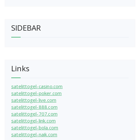
SIDEBAR
Links
satelittogel-casino.com
satelittogel-poker.com
satelittogel-live.com
satelittogel-888.com
satelittogel-707.com
satelittogel-link.com
satelittogel-bola.com
satelittogel-naik.com