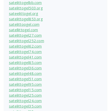
satelittogelbb.com
satelittogel503.org
sateelittogel.org
satelittogel853.org
satelittoogel.com
satellittogel.com
satelittogel27.com
satelittogel252.com
satelittogel62.com
satelittogel74.com
satelittogel41.com
satelittogel85.com
satelittogel36.com
satelittogel48.com
satelittogel51.com
satelittogel95.com
satelittogel15.com
satelittogel25.com
satelittogel24.com
satelittogel35.com