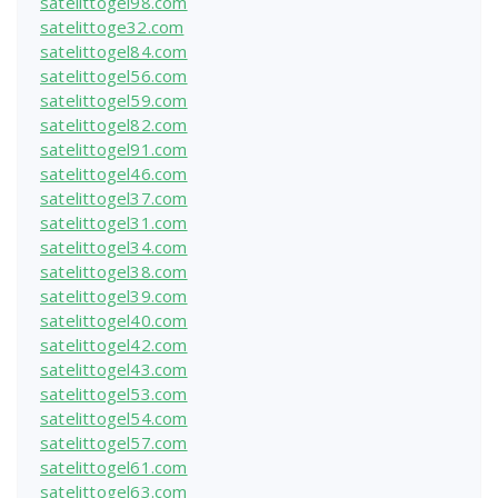
satelittogel98.com
satelittoge32.com
satelittogel84.com
satelittogel56.com
satelittogel59.com
satelittogel82.com
satelittogel91.com
satelittogel46.com
satelittogel37.com
satelittogel31.com
satelittogel34.com
satelittogel38.com
satelittogel39.com
satelittogel40.com
satelittogel42.com
satelittogel43.com
satelittogel53.com
satelittogel54.com
satelittogel57.com
satelittogel61.com
satelittogel63.com