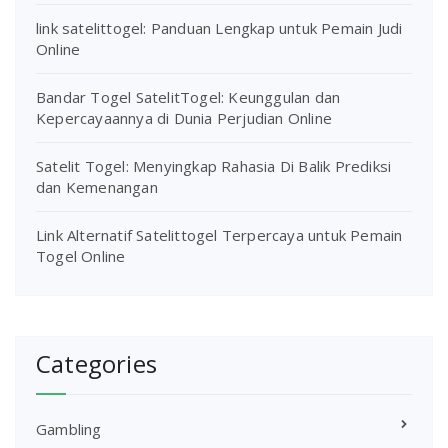
link satelittogel: Panduan Lengkap untuk Pemain Judi
Online
Bandar Togel SatelitTogel: Keunggulan dan
Kepercayaannya di Dunia Perjudian Online
Satelit Togel: Menyingkap Rahasia Di Balik Prediksi
dan Kemenangan
Link Alternatif Satelittogel Terpercaya untuk Pemain
Togel Online
Categories
Gambling