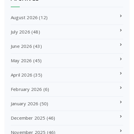
August 2026
(12)
July 2026
(48)
June 2026
(43)
May 2026
(45)
April 2026
(35)
February 2026
(6)
January 2026
(50)
December 2025
(46)
November 2025
(46)