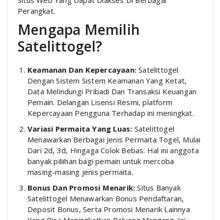
Situs Web Yang Dapat Diakses Di Berbagai
Perangkat.
Mengapa Memilih
Satelittogel?
Keamanan Dan Kepercayaan:
Satelittogel
Dengan Sistem Sistem Keamanan Yang Ketat,
Data Melindungi Pribadi Dan Transaksi Keuangan
Pemain. Delangan Lisensi Resmi, platform
Kepercayaan Pengguna Terhadap ini meningkat.
Variasi Permaita Yang Luas:
Satelittogel
Menawarkan Berbagai Jenis Permaita Togel, Mulai
Dari 2d, 3d, Hingaga Colok Bebas. Hal ini anggota
banyak piliihan bagi pemain untuk mercoba
masing-masing jenis permaita.
Bonus Dan Promosi Menarik:
Situs Banyak
Satelittogel Menawarkan Bonus Pendaftaran,
Deposit Bonus, Serta Promosi Menarik Lainnya