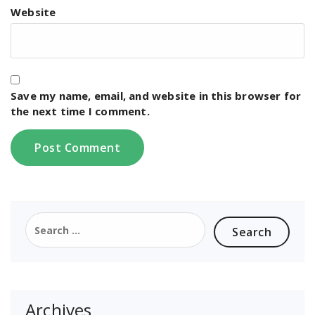
Website
Save my name, email, and website in this browser for
the next time I comment.
Search
for:
Archives