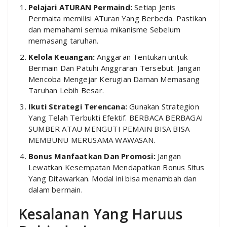
Pelajari ATURAN Permaind:
Setiap Jenis
Permaita memilisi ATuran Yang Berbeda. Pastikan
dan memahami semua mikanisme Sebelum
memasang taruhan.
Kelola Keuangan:
Anggaran Tentukan untuk
Bermain Dan Patuhi Anggraran Tersebut. Jangan
Mencoba Mengejar Kerugian Daman Memasang
Taruhan Lebih Besar.
Ikuti Strategi Terencana:
Gunakan Strategion
Yang Telah Terbukti Efektif. BERBACA BERBAGAI
SUMBER ATAU MENGUTI PEMAIN BISA BISA
MEMBUNU MERUSAMA WAWASAN.
Bonus Manfaatkan Dan Promosi:
Jangan
Lewatkan Kesempatan Mendapatkan Bonus Situs
Yang Ditawarkan. Modal ini bisa menambah dan
dalam bermain.
Kesalanan Yang Haruus