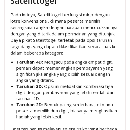
Satelittogel
Pada intinya, Satelittogel berfungsi mirip dengan
lotre konvensional, di mana peserta memilih
serangkaian angka dengan harapan mencocokkannya
dengan yang ditarik dalam permainan yang ditunjuk.
Daya pikat Satelittogel terletak pada opsi taruhan
segudang, yang dapat diklasifikasikan secara luas ke
dalam beberapa kategori:
Taruhan 4D:
Mengacu pada angka empat digit,
pemain dapat memenangkan pembayaran yang
signifikan jika angka yang dipilih sesuai dengan
angka yang ditarik.
Taruhan 3D:
Opsi ini melibatkan kombinasi tiga
digit dengan pembayaran yang lebih rendah dari
taruhan 4D.
Taruhan 2D:
Bentuk paling sederhana, di mana
peserta memilih dua digit, biasanya menghasilkan
hadiah yang lebih kecil.
Opsi taruhan ini melayani selera risiko yang berbeda