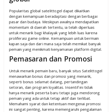
Popularitas global satelittogel dapat dikaitkan
dengan kemampuan beradaptasi dengan berbagai
pasar dan budaya. Meskipun awalnya mendapatkan
momentum di daerah tertentu, ia telah diperluas
untuk menarik bagi khalayak yang lebih luas karena
proliferasi game online. Kemampuan untuk bermain
kapan saja dan dari mana saja telah memikat banyak
pemain yang menikmati kenyamanan platform digital.
Pemasaran dan Promosi
Untuk menarik pemain baru, banyak situs Satelittogel
menawarkan bonus dan promosi yang menarik,
seperti bonus selamat datang, pertandingan
setoran, dan program loyalitas. Insentif ini tidak
hanya menarik peserta baru tetapi juga mendorong
pemain yang ada untuk tetap aktif dan terlibat.
Memahami syarat dan ketentuan mengenai promosi
ini sangat penting, karena memengaruhi pengalaman