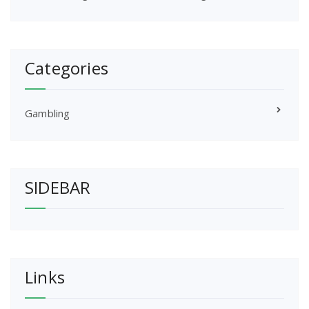
Categories
Gambling
SIDEBAR
Links