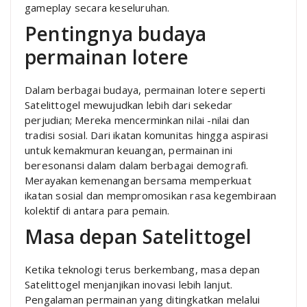
gameplay secara keseluruhan.
Pentingnya budaya
permainan lotere
Dalam berbagai budaya, permainan lotere seperti
Satelittogel mewujudkan lebih dari sekedar
perjudian; Mereka mencerminkan nilai -nilai dan
tradisi sosial. Dari ikatan komunitas hingga aspirasi
untuk kemakmuran keuangan, permainan ini
beresonansi dalam dalam berbagai demografi.
Merayakan kemenangan bersama memperkuat
ikatan sosial dan mempromosikan rasa kegembiraan
kolektif di antara para pemain.
Masa depan Satelittogel
Ketika teknologi terus berkembang, masa depan
Satelittogel menjanjikan inovasi lebih lanjut.
Pengalaman permainan yang ditingkatkan melalui