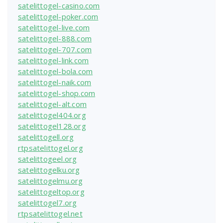
satelittogel-casino.com
satelittogel-poker.com
satelittogel-live.com
satelittogel-888.com
satelittogel-707.com
satelittogel-link.com
satelittogel-bola.com
satelittogel-naik.com
satelittogel-shop.com
satelittogel-alt.com
satelittogel404.org
satelittogel128.org
satelittogell.org
rtpsatelittogel.org
satelittogeel.org
satelittogelku.org
satelittogelmu.org
satelittogeltop.org
satelittogel7.org
rtpsatelittogel.net