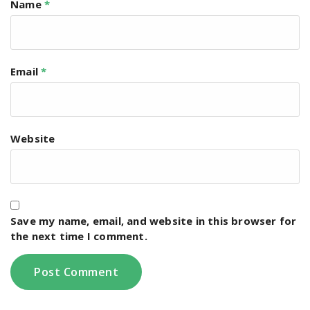
Name
*
Email
*
Website
Save my name, email, and website in this browser for
the next time I comment.