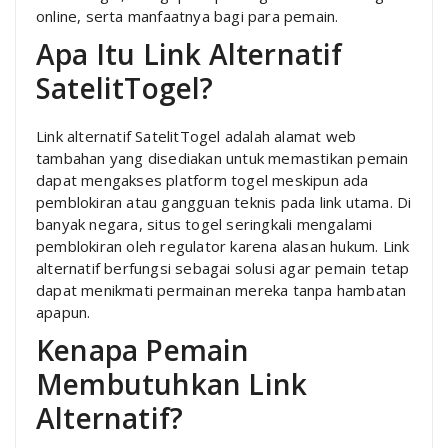
online, serta manfaatnya bagi para pemain.
Apa Itu Link Alternatif
SatelitTogel?
Link alternatif SatelitTogel adalah alamat web
tambahan yang disediakan untuk memastikan pemain
dapat mengakses platform togel meskipun ada
pemblokiran atau gangguan teknis pada link utama. Di
banyak negara, situs togel seringkali mengalami
pemblokiran oleh regulator karena alasan hukum. Link
alternatif berfungsi sebagai solusi agar pemain tetap
dapat menikmati permainan mereka tanpa hambatan
apapun.
Kenapa Pemain
Membutuhkan Link
Alternatif?