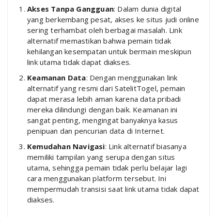
Akses Tanpa Gangguan
: Dalam dunia digital
yang berkembang pesat, akses ke situs judi online
sering terhambat oleh berbagai masalah. Link
alternatif memastikan bahwa pemain tidak
kehilangan kesempatan untuk bermain meskipun
link utama tidak dapat diakses.
Keamanan Data
: Dengan menggunakan link
alternatif yang resmi dari SatelitTogel, pemain
dapat merasa lebih aman karena data pribadi
mereka dilindungi dengan baik. Keamanan ini
sangat penting, mengingat banyaknya kasus
penipuan dan pencurian data di Internet.
Kemudahan Navigasi
: Link alternatif biasanya
memiliki tampilan yang serupa dengan situs
utama, sehingga pemain tidak perlu belajar lagi
cara menggunakan platform tersebut. Ini
mempermudah transisi saat link utama tidak dapat
diakses.