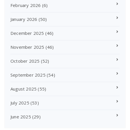
February 2026
(6)
January 2026
(50)
December 2025
(46)
November 2025
(46)
October 2025
(52)
September 2025
(54)
August 2025
(55)
July 2025
(53)
June 2025
(29)