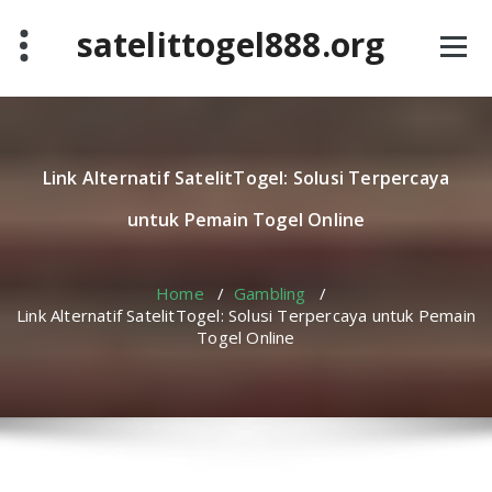
Skip
satelittogel888.org
to
content
Link Alternatif SatelitTogel: Solusi Terpercaya
untuk Pemain Togel Online
Home
/
Gambling
/
Link Alternatif SatelitTogel: Solusi Terpercaya untuk Pemain
Togel Online