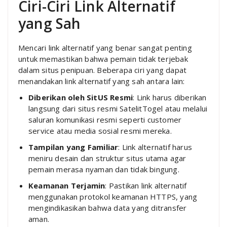
Ciri-Ciri Link Alternatif
yang Sah
Mencari link alternatif yang benar sangat penting
untuk memastikan bahwa pemain tidak terjebak
dalam situs penipuan. Beberapa ciri yang dapat
menandakan link alternatif yang sah antara lain:
Diberikan oleh SitUS Resmi
: Link harus diberikan
langsung dari situs resmi SatelitTogel atau melalui
saluran komunikasi resmi seperti customer
service atau media sosial resmi mereka.
Tampilan yang Familiar
: Link alternatif harus
meniru desain dan struktur situs utama agar
pemain merasa nyaman dan tidak bingung.
Keamanan Terjamin
: Pastikan link alternatif
menggunakan protokol keamanan HTTPS, yang
mengindikasikan bahwa data yang ditransfer
aman.