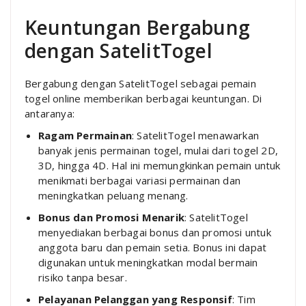
Keuntungan Bergabung
dengan SatelitTogel
Bergabung dengan SatelitTogel sebagai pemain
togel online memberikan berbagai keuntungan. Di
antaranya:
Ragam Permainan
: SatelitTogel menawarkan
banyak jenis permainan togel, mulai dari togel 2D,
3D, hingga 4D. Hal ini memungkinkan pemain untuk
menikmati berbagai variasi permainan dan
meningkatkan peluang menang.
Bonus dan Promosi Menarik
: SatelitTogel
menyediakan berbagai bonus dan promosi untuk
anggota baru dan pemain setia. Bonus ini dapat
digunakan untuk meningkatkan modal bermain
risiko tanpa besar.
Pelayanan Pelanggan yang Responsif
: Tim