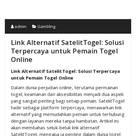
admin
Gambling
Link Alternatif SatelitTogel: Solusi
Terpercaya untuk Pemain Togel
Online
Link Alternatif SatelitTogel: Solusi Terpercaya
untuk Pemain Togel Online
Dalam dunia perjudian online, terutama permainan
togel, keamanan dan aksesibilitas menjadi dua aspek
yang sangat penting bagi setiap pemain. SatelitTogel
hadir sebagai platform terpercaya, menawarkan link
alternatif yang memudahkan pemain untuk terhubung
dengan layanan mereka tanpa hambatan. Artikel ini
akan membahas seluk-beluk link alternatif
SatelitTogel, mengapa ia penting dalam dunia togel