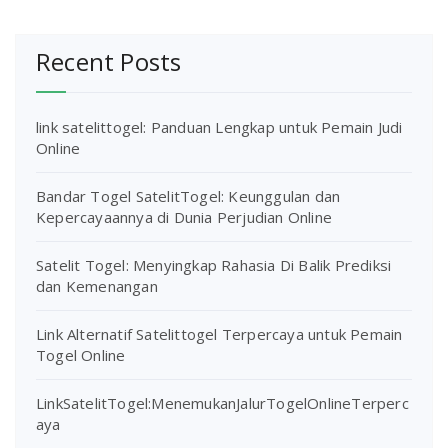
Recent Posts
link satelittogel: Panduan Lengkap untuk Pemain Judi
Online
Bandar Togel SatelitTogel: Keunggulan dan
Kepercayaannya di Dunia Perjudian Online
Satelit Togel: Menyingkap Rahasia Di Balik Prediksi
dan Kemenangan
Link Alternatif Satelittogel Terpercaya untuk Pemain
Togel Online
LinkSatelitTogel:MenemukanJalurTogelOnlineTerperc
aya