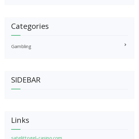
Categories
Gambling
SIDEBAR
Links
satelittogel-casino.com