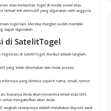
rum atau komunitas togel di media sosial atau
 terkait link alternatif yang digunakan oleh anggota
emain togel lain. Mereka mungkin sudah memiliki
ang dapat digunakan.
 di SatelitTogel
egistrasi di SatelitTogel. Berikut adalah langkah-
rnatif yang telah ditemukan dan mulai proses
 informasi yang diminta seperti nama, email, nomor
aran, biasanya Anda akan menerima email atau SMS
kan untuk mengaktifkan akun Anda.
tif, langkah selanjutnya adalah melakukan deposit awal