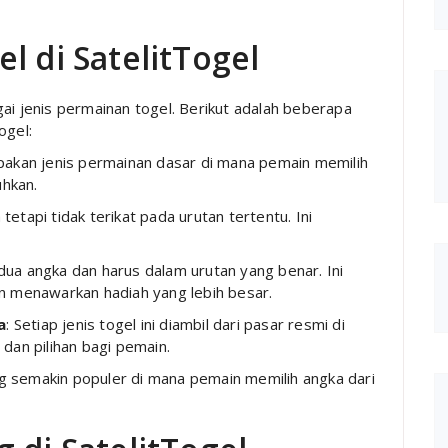
l di SatelitTogel
ai jenis permainan togel. Berikut adalah beberapa
ogel:
upakan jenis permainan dasar di mana pemain memilih
uhkan.
tetapi tidak terikat pada urutan tertentu. Ini
dua angka dan harus dalam urutan yang benar. Ini
n menawarkan hadiah yang lebih besar.
a
: Setiap jenis togel ini diambil dari pasar resmi di
dan pilihan bagi pemain.
yang semakin populer di mana pemain memilih angka dari