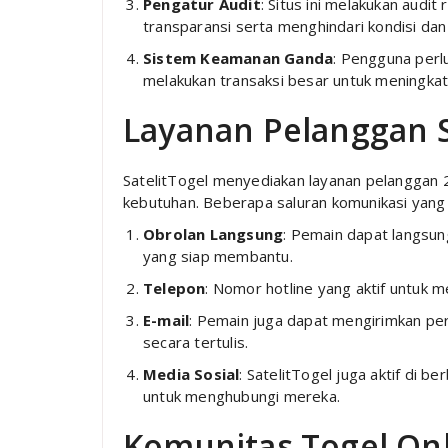
Pengatur Audit
: Situs ini melakukan audi
transparansi serta menghindari kondisi dan
Sistem Keamanan Ganda
: Pengguna perl
melakukan transaksi besar untuk meningkat
Layanan Pelanggan S
SatelitTogel menyediakan layanan pelanggan
kebutuhan. Beberapa saluran komunikasi yang 
Obrolan Langsung
: Pemain dapat langsung
yang siap membantu.
Telepon
: Nomor hotline yang aktif untuk 
E-mail
: Pemain juga dapat mengirimkan pe
secara tertulis.
Media Sosial
: SatelitTogel juga aktif di b
untuk menghubungi mereka.
Komunitas Togel On