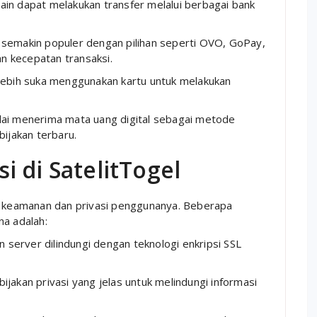
in dapat melakukan transfer melalui berbagai bank
 semakin populer dengan pilihan seperti OVO, GoPay,
 kecepatan transaksi.
lebih suka menggunakan kartu untuk melakukan
lai menerima mata uang digital sebagai metode
ijakan terbaru.
 di SatelitTogel
da keamanan dan privasi penggunanya. Beberapa
na adalah:
 server dilindungi dengan teknologi enkripsi SSL
ebijakan privasi yang jelas untuk melindungi informasi