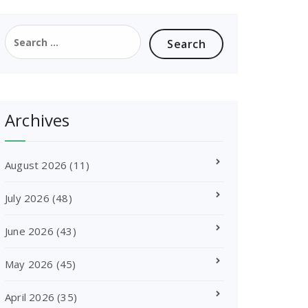
Search
for:
Archives
August 2026
(11)
July 2026
(48)
June 2026
(43)
May 2026
(45)
April 2026
(35)