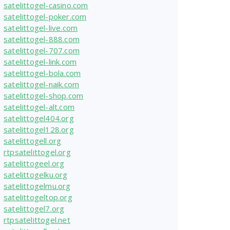
satelittogel-casino.com
satelittogel-poker.com
satelittogel-live.com
satelittogel-888.com
satelittogel-707.com
satelittogel-link.com
satelittogel-bola.com
satelittogel-naik.com
satelittogel-shop.com
satelittogel-alt.com
satelittogel404.org
satelittogel128.org
satelittogell.org
rtpsatelittogel.org
satelittogeel.org
satelittogelku.org
satelittogelmu.org
satelittogeltop.org
satelittogel7.org
rtpsatelittogel.net