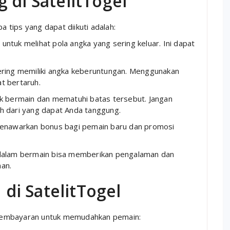
 di SatelitTogel
tips yang dapat diikuti adalah:
untuk melihat pola angka yang sering keluar. Ini dapat
sering memiliki angka keberuntungan. Menggunakan
at bertaruh.
uk bermain dan mematuhi batas tersebut. Jangan
 dari yang dapat Anda tanggung.
 menawarkan bonus bagi pemain baru dan promosi
 dalam bermain bisa memberikan pengalaman dan
an.
i SatelitTogel
pembayaran untuk memudahkan pemain: