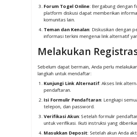
Forum Togel Online
: Bergabung dengan fo
platform diskusi dapat memberikan informasi
komunitas lain.
Teman dan Kenalan
: Diskusikan dengan p
informasi terkini mengenai link alternatif y
Melakukan Registrasi
Sebelum dapat bermain, Anda perlu melakukan r
langkah untuk mendaftar:
Kunjungi Link Alternatif
: Akses link alte
pendaftaran.
Isi Formulir Pendaftaran
: Lengkapi semua
telepon, dan password.
Verifikasi Akun
: Setelah formulir pendaft
untuk verifikasi. Ikuti instruksi yang diberi
Masukkan Deposit
: Setelah akun Anda ak