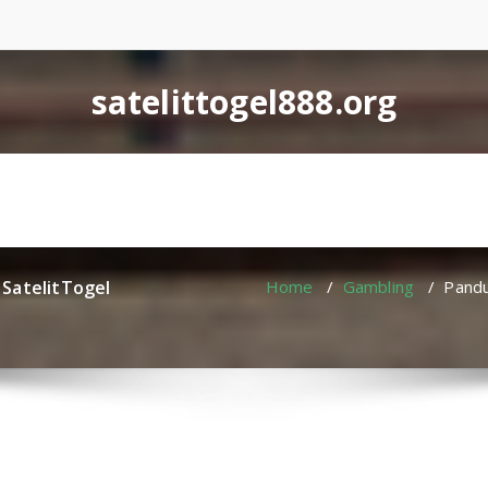
satelittogel888.org
 SatelitTogel
Home
/
Gambling
/
Pandu