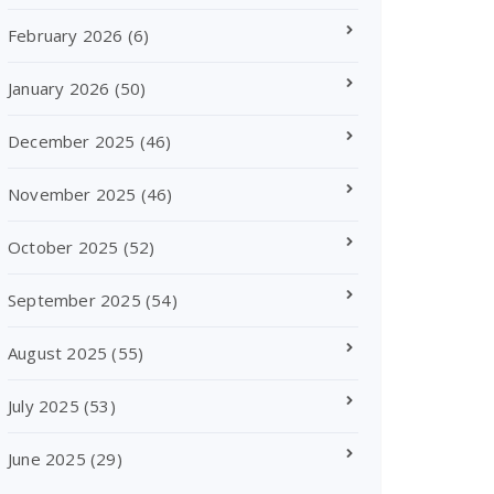
February 2026
(6)
January 2026
(50)
December 2025
(46)
November 2025
(46)
October 2025
(52)
September 2025
(54)
August 2025
(55)
July 2025
(53)
June 2025
(29)